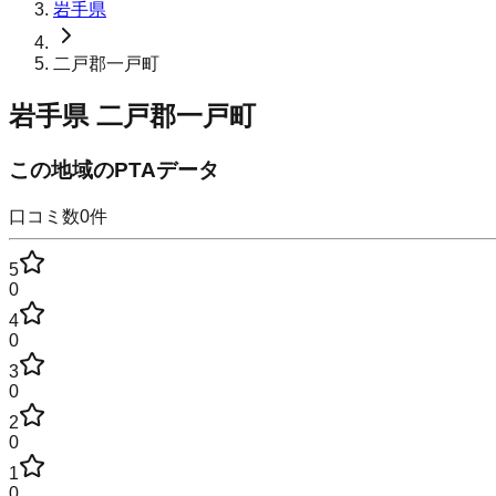
岩手県
二戸郡一戸町
岩手県
二戸郡一戸町
この地域のPTAデータ
口コミ数
0
件
5
0
4
0
3
0
2
0
1
0