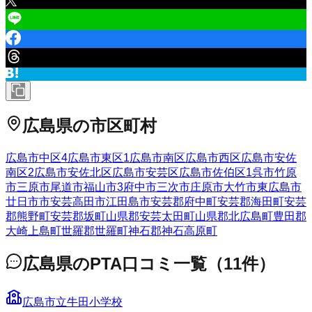
広島県
の市区町村
広島市中区
4
広島市東区
1
広島市南区
広島市西区
広島市安佐
南区
2
広島市安佐北区
広島市安芸区
広島市佐伯区
1
呉市
竹原
市
三原市
尾道市
福山市
3
府中市
三次市
庄原市
大竹市
東広島市
廿日市市
安芸高田市
江田島市
安芸郡府中町
安芸郡海田町
安芸
郡熊野町
安芸郡坂町
山県郡安芸太田町
山県郡北広島町
豊田郡
大崎上島町
世羅郡世羅町
神石郡神石高原町
広島県
のPTA口コミ一覧
（
11
件）
広島市立牛田小学校