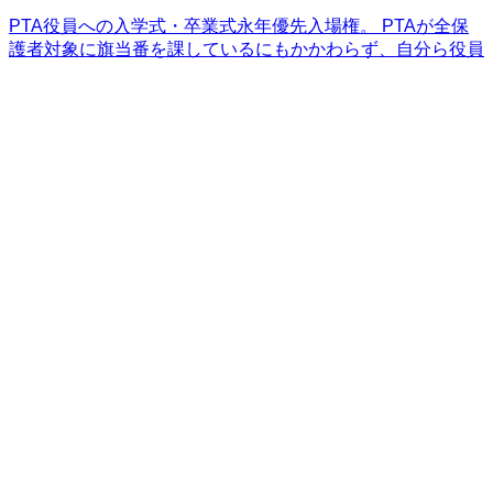
PTA役員への入学式・卒業式永年優先入場権。 PTAが全保
護者対象に旗当番を課しているにもかかわらず、自分ら役員
には永年免除。 学校が非加入者からもPTA会費を徴収。
PTA会費から父親倶楽部やPTA役員への500円謝礼。
2026/07/01
広島市立吉島東小学校
広島県
広島市中区
小学校
市区町村立
5
広島市内で唯一完全なる任意団体として活動
事務所が学校内でなく集会所。会費も学校が集めていない。
市内他校が酷いのもあるが、役員や管理職の方が相当勉強さ
れているのが一目でわかる運用。
2026/07/01