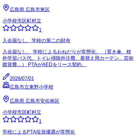
広島県
広島市東区
小学校
市区町村立
1
入会届なし、学校の第二の財布
入会届なし。 学校によるおねだりが常態化。 （置き傘、校
外学習バス代、トイレ掃除外注費、着替え用カーテン、芸術
鑑賞費…） PTAがAEDをリース契約。
2026/07/01
広島市立東野小学校
広島県
広島市安佐南区
小学校
市区町村立
1
学校によるPTA役員優遇が常態化