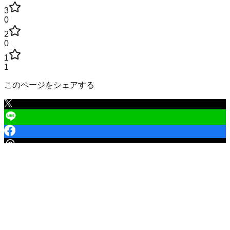
3
0
2
0
1
1
このページをシェアする
鹿児島県
の市区町村
鹿児島市
1
鹿屋市
枕崎市
阿久根市
出水市
指宿市
西之表市
垂水
市
薩摩川内市
日置市
曽於市
霧島市
いちき串木野市
南さつま市