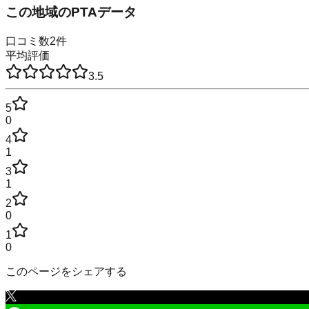
この地域のPTAデータ
口コミ数
2
件
平均評価
3.5
5
0
4
1
3
1
2
0
1
0
このページをシェアする