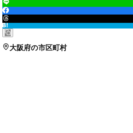
大阪府
の市区町村
大阪市都島区
大阪市福島区
大阪市此花区
大阪市西区
大阪市港
区
大阪市阿倍野区
大阪市住吉区
大阪市東住吉区
大阪市西成区
堺市北区
堺市美原区
岸和田市
豊中市
池田市
吹田市
泉大津市
高
市
摂津市
高石市
藤井寺市
東大阪市
泉南市
四條畷市
交野市
大阪
内郡河南町
南河内郡千早赤阪村
大阪府
のPTA口コミ一覧
（
2
件）
枚方市立山之上小学校
大阪府
枚方市