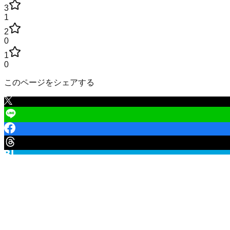
3
1
2
0
1
0
このページをシェアする
京都府
の市区町村
京都市北区
京都市上京区
京都市左京区
京都市中京区
京都市東
城陽市
向日市
長岡京市
八幡市
京田辺市
京丹後市
南丹市
木津川