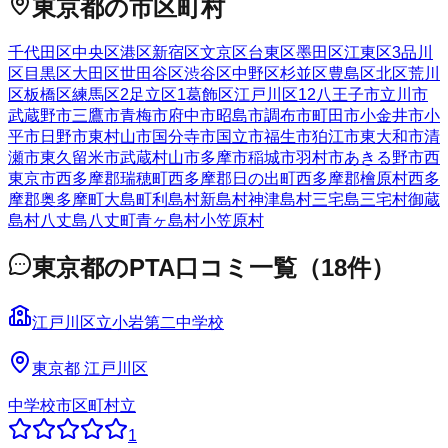
東京都
の市区町村
千代田区
中央区
港区
新宿区
文京区
台東区
墨田区
江東区
3
品川
区
目黒区
大田区
世田谷区
渋谷区
中野区
杉並区
豊島区
北区
荒川
区
板橋区
練馬区
2
足立区
1
葛飾区
江戸川区
12
八王子市
立川市
武蔵野市
三鷹市
青梅市
府中市
昭島市
調布市
町田市
小金井市
小
平市
日野市
東村山市
国分寺市
国立市
福生市
狛江市
東大和市
清
瀬市
東久留米市
武蔵村山市
多摩市
稲城市
羽村市
あきる野市
西
東京市
西多摩郡瑞穂町
西多摩郡日の出町
西多摩郡檜原村
西多
摩郡奥多摩町
大島町
利島村
新島村
神津島村
三宅島三宅村
御蔵
島村
八丈島八丈町
青ヶ島村
小笠原村
東京都
のPTA口コミ一覧
（
18
件）
江戸川区立小岩第二中学校
東京都
江戸川区
中学校
市区町村立
1