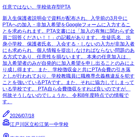
任意ではない、学校依存型PTA
新入生保護者説明会で資料が配布され、入学前の3月中に
PTAへの加入・非加入希望をGoogleフォームに入力するこ
とを求められます。PTA文書には「加入の有無に関わらず全
員ご回答ください！！」の記載があります。 生徒氏名、出
身小学校、保護者氏名、入会する・しないの入力が非加入者
にも求められ、個人情報を提出しなければならない問題のあ
る方式であり、任意性を損ないます。 本来の任意加入は、
加入希望者のみが自発的に加入希望を申し出ることのみによ
り成し得ます。 また、学校徴収金と共にPTA会費の引き落
としが行われており、学校教職員に職務専念義務違反を犯す
ことを強いているPTAです。また、それに協力してしまって
いる学校です。 PTA自ら会費徴収をすれば良いのですが、
何故そうしないのでしょうか。 令和8年度時点での情報で
す。
2026/07/18
江戸川区立松江第一中学校