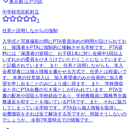
東京都
江戸川区
中学校
市区町村立
1
任意と説明しながらの強制
入学式と写真撮影の間にPTA委員決めの時間が設けられてお
り、保護者をPTAに強制的に接触させる学校です。 PTA資
料には「保護者の皆様に、お子様1名に対し在籍中1回以上
いずれかの委員をひきうけていただくことになっています」
と記載されています。 また、任意と説明しながらも、非入
会希望者には個人情報を書かせる方式で、任意とは程遠いで
す。 本来の任意加入は、加入希望者のみが自発的に加入希
望を申し出ることのみにより成し得ます。 また、学校徴収
金と共にPTA会費の引き落としが行われています。 PTA文
書の配布や回収も学校経由であり、学校教職員に職務専念義
務違反を犯すことを強いているPTAです。また、それに協力
してしまっている学校です。 PTA自ら個人情報を取得し、
会費徴収をすれば全て解決する筈ですが、何故そうしないの
でしょうか。 令和7年度時点での情報です。