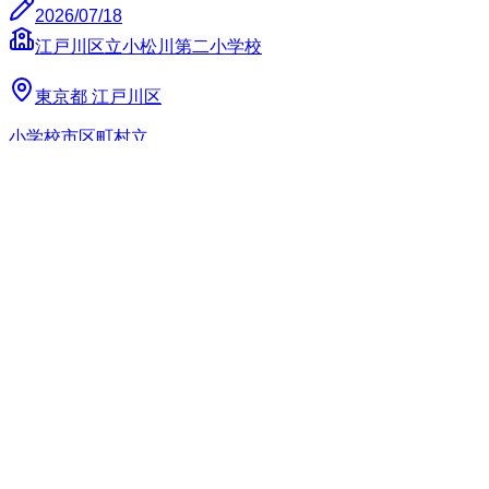
2026/07/18
江戸川区立小松川第二小学校
東京都
江戸川区
小学校
市区町村立
1
強制性のある運用
入学式と写真撮影の間にPTA説明会の時間が設けられてお
り、学校が強制的に保護者をPTAに接触させる学校です。こ
れによりPTA参加への強制性が強まります。 PTA会費は学
校徴収金と共に引き落とされるため、学校教職員に職務専念
義務違反を犯すことを強いているPTAです。また、それに協
力している学校です。 学校資料に「毎朝、保護者の皆さん
が交代で旗振りをし、交通安全に気を付けています。年間３
回程度の担当となっています。ご協力をお願いいたしま
す。」と記載されており、PTAが主体となり実施している旗
振りの参加について強制性を生んでいます。 令和7年度時点
での情報です。 実運用についてご存じの方、ぜひ情報追加