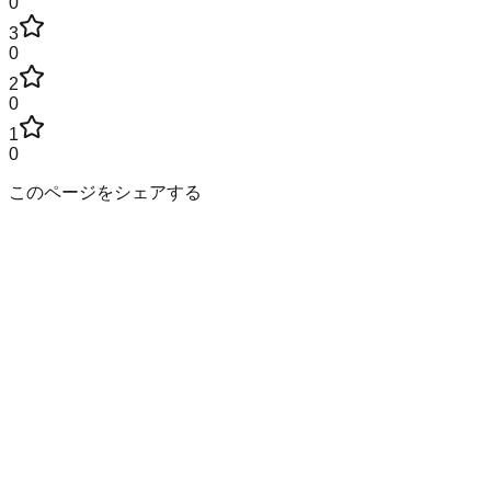
0
3
0
2
0
1
0
このページをシェアする
秋田県
の市区町村
秋田市
能代市
横手市
大館市
男鹿市
湯沢市
鹿角市
由利本荘市
潟