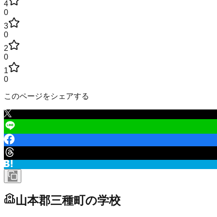
4
0
3
0
2
0
1
0
このページをシェアする
山本郡三種町
の学校