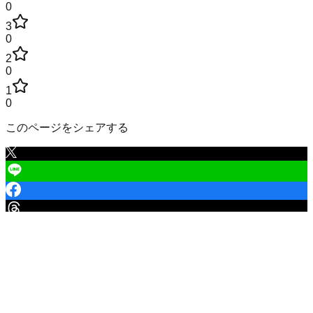
0
3
0
2
0
1
0
このページをシェアする
北秋田郡上小阿仁村
の学校
小学校