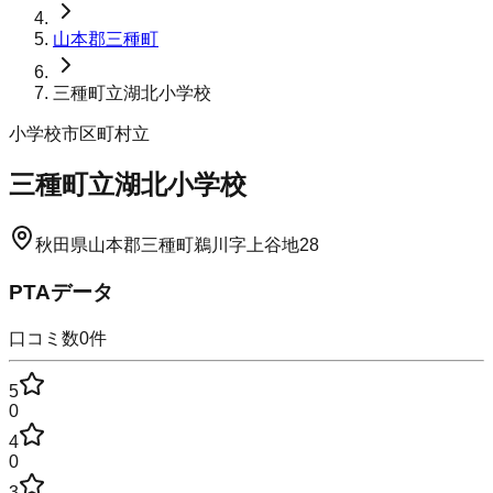
山本郡三種町
三種町立湖北小学校
小学校
市区町村立
三種町立湖北小学校
秋田県山本郡三種町鵜川字上谷地28
PTAデータ
口コミ数
0
件
5
0
4
0
3