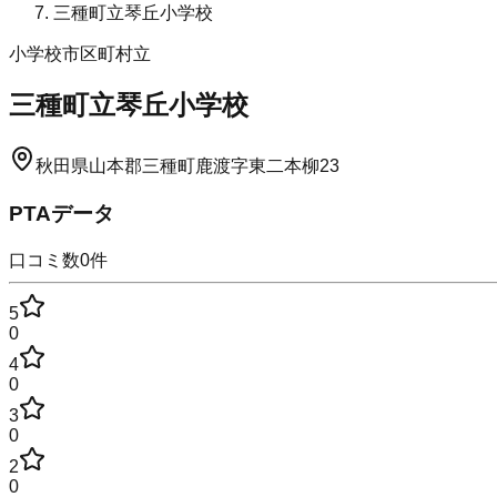
三種町立琴丘小学校
小学校
市区町村立
三種町立琴丘小学校
秋田県山本郡三種町鹿渡字東二本柳23
PTAデータ
口コミ数
0
件
5
0
4
0
3
0
2
0