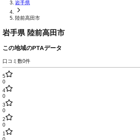
岩手県
陸前高田市
岩手県
陸前高田市
この地域のPTAデータ
口コミ数
0
件
5
0
4
0
3
0
2
0
1
0