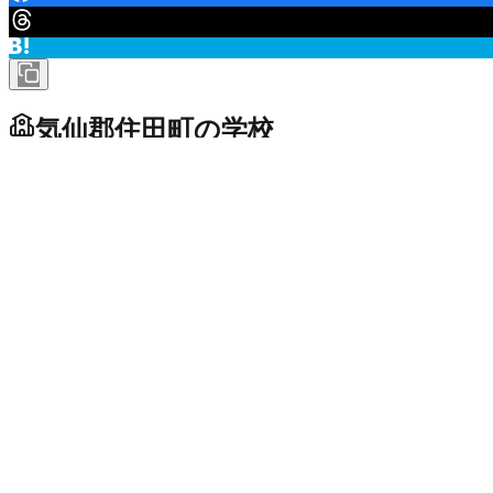
気仙郡住田町
の学校
小学校
住田町立世田米小学校
市区町村立
未投稿
住田町立有住小学校
市区町村立
未投稿
中学校・義務教育学校