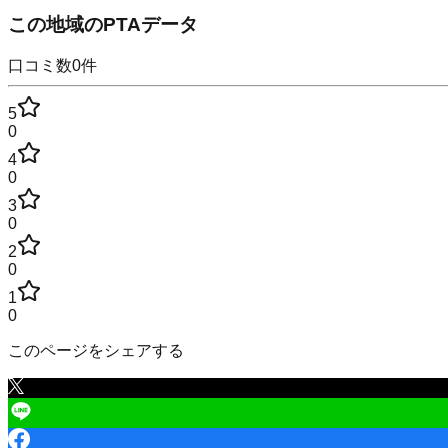
この地域のPTAデータ
口コミ数
0
件
5
0
4
0
3
0
2
0
1
0
このページをシェアする