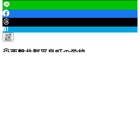
西磐井郡平泉町
の学校
小学校
平泉町立平泉小学校
市区町村立
未投稿
平泉町立長島小学校
市区町村立
未投稿