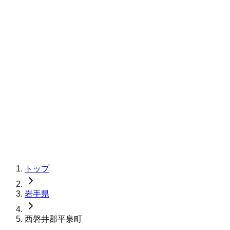
トップ
岩手県
西磐井郡平泉町