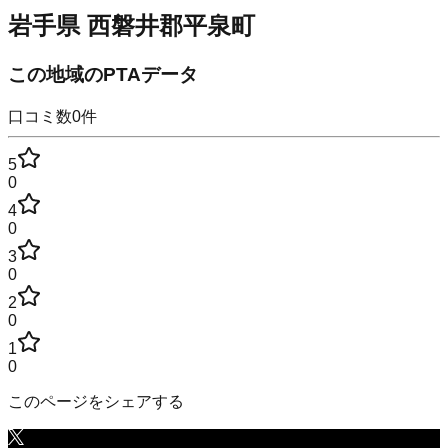
岩手県
西磐井郡平泉町
この地域のPTAデータ
口コミ数
0
件
5
0
4
0
3
0
2
0
1
0
このページをシェアする