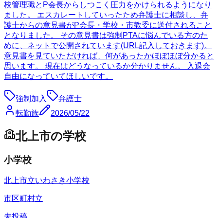
校管理職とP会長からしつこく圧力をかけられるようになり
ました。 エスカレートしていったため弁護士に相談し、弁
護士からの意見書がP会長・学校・市教委に送付されること
となりました。 その意見書は強制PTAに悩んでいる方のた
めに、ネットで公開されています(URL記入しておきます)。
意見書を見ていただければ、何があったかほぼほぼ分かると
思います。 現在はどうなっているか分かりません。 入退会
自由になっていてほしいです。
強制加入
弁護士
転勤族
2026/05/22
北上市
の学校
小学校
北上市立いわさき小学校
市区町村立
未投稿