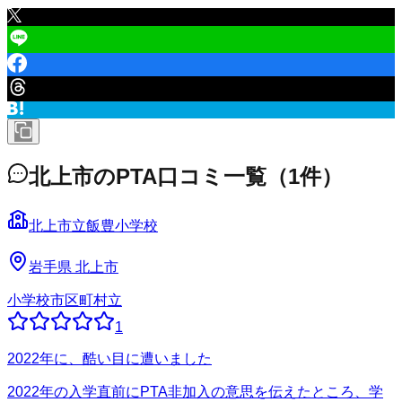
北上市
のPTA口コミ一覧
（
1
件）
北上市立飯豊小学校
岩手県
北上市
小学校
市区町村立
1
2022年に、酷い目に遭いました
2022年の入学直前にPTA非加入の意思を伝えたところ、学