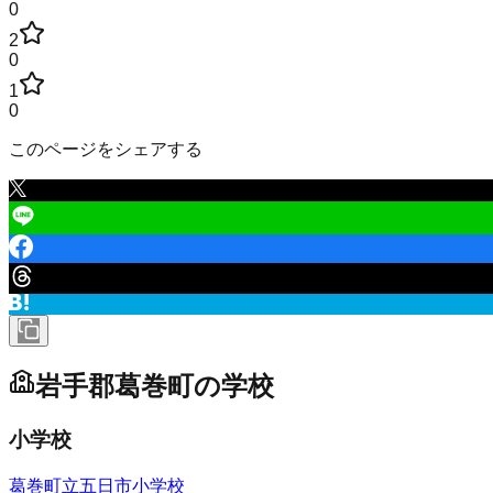
0
2
0
1
0
このページをシェアする
岩手郡葛巻町
の学校
小学校
葛巻町立五日市小学校