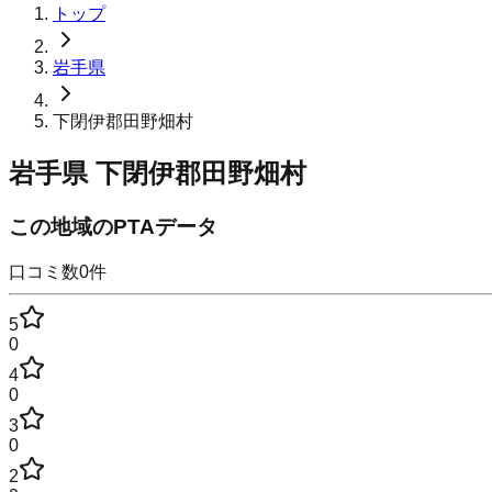
トップ
岩手県
下閉伊郡田野畑村
岩手県
下閉伊郡田野畑村
この地域のPTAデータ
口コミ数
0
件
5
0
4
0
3
0
2