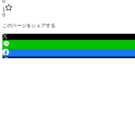
0
1
0
このページをシェアする
下閉伊郡田野畑村
の学校
小学校
田野畑村立田野畑小学校
市区町村立