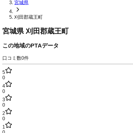
宮城県
刈田郡蔵王町
宮城県
刈田郡蔵王町
この地域のPTAデータ
口コミ数
0
件
5
0
4
0
3
0
2
0
1
0